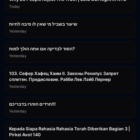
Today
15:56
שיעור בשביל מי שאין לו סיבה לחיות
Yesterday
30:38
הסוד לבדיקה אם אתה הולך למות?
Yesterday
43:26
103. Сефер Хафец Хаим II. Законы Рехилус Запрет
сплетен. Предисловие. Рабби Лев Лэйб Лернер
Yesterday
1:39:55
חרדים הזהרו בדבריכם!!!
Yesterday
3:08:35
Kepada Siapa Rahasia Rahasia Torah Diberikan Bagian 3 |
Pirkei Avot 140