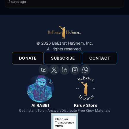
2 days ago
©
2026
BeEzrat HaShem, Inc.
All rights reserved.
DONATE
SUBSCRIBE
CONTACT
AI RABBI
Kiruv Store
Get Instant Torah Answers
Distribute Free Kiruv Materials