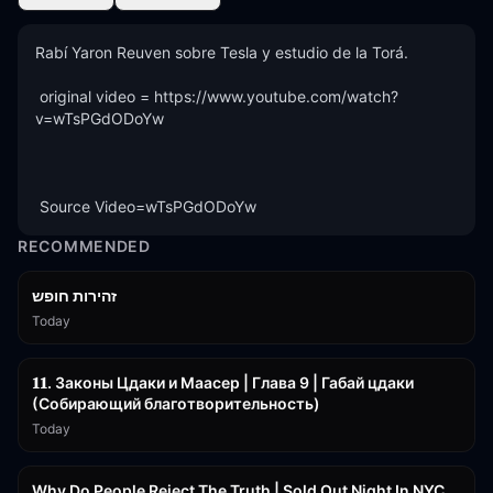
Rabí Yaron Reuven sobre Tesla y estudio de la Torá. 

 original video = https://www.youtube.com/watch?
v=wTsPGdODoYw 

 Source Video=wTsPGdODoYw
RECOMMENDED
42:59
זהירות חופש
Today
45:55
𝟏𝟏. Законы Цдаки и Маасер | Глава 9 | Габай цдаки
(Собирающий благотворительность)
Today
3:09:15
Why Do People Reject The Truth | Sold Out Night In NYC