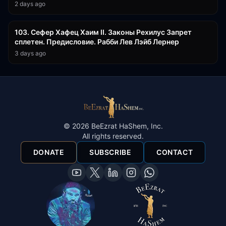
2 days ago
43:26
103. Сефер Хафец Хаим II. Законы Рехилус Запрет
сплетен. Предисловие. Рабби Лев Лэйб Лернер
3 days ago
©
2026
BeEzrat HaShem, Inc.
All rights reserved.
DONATE
SUBSCRIBE
CONTACT