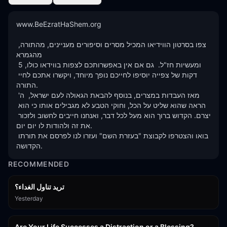
www.BeEzratHaShem.org

צפו בסרטון הווידיאו המכיל מסרים וסיפורים מעניינים, מהתורה, 
מהגמרא 

ומעשיות חז"ל.  גם אם אין באפשרותכם לצפות בווידאו כולו, 5 
דקות של צפייה יוסיפו לחייכם נופך מיוחד, ויקשרו אתכם לחיי 
התורה.

מאז העבדות במצרים, בנוסף להבאת הגאולה לעם ישראל,  ה' 
הראה שהוא שליט על הכל, וחוקי הטבע לא מגבילים אותו כי הוא 
יצרם. הקדוש ברוך הוא מעל לכל דבר, ואנחנו חייבים לחשוב ולזכור 
את זה ולהודות לו יום יום. 

בואו והצטרפו לקבוצת "בעזרת השם" ועזרו לנו לפרסם את תורתו 
הקדושה.
RECOMMENDED
تريد تناول الغداء؟
Yesterday
15:01
Are Your Life Successes a Distraction or a Blessing?