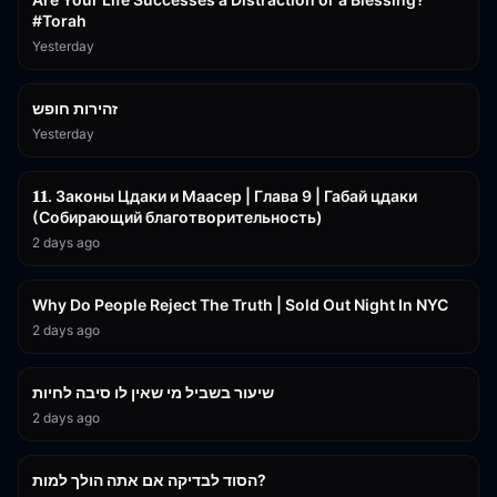
#Torah
Yesterday
42:59
זהירות חופש
Yesterday
45:55
𝟏𝟏. Законы Цдаки и Маасер | Глава 9 | Габай цдаки
(Собирающий благотворительность)
2 days ago
3:09:15
Why Do People Reject The Truth | Sold Out Night In NYC
2 days ago
15:56
שיעור בשביל מי שאין לו סיבה לחיות
2 days ago
30:38
הסוד לבדיקה אם אתה הולך למות?