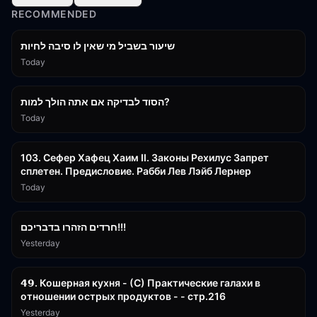
RECOMMENDED
15:56
שיעור בשביל מי שאין לו סיבה לחיות
Today
30:38
הסוד לבדיקה אם אתה הולך למות?
Today
43:26
103. Сефер Хафец Хаим II. Законы Рехилус Запрет
сплетен. Предисловие. Рабби Лев Лэйб Лернер
Today
1:39:55
חרדים הזהרו בדבריכם!!!
Yesterday
32:50
𝟰𝟵. Кошерная кухня - (С) Практические галахи в
отношении острых продуктов - - стр.216
Yesterday