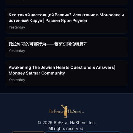
11:21
Кто такой настоящий Раввин? Испытание в Монреале и
истинный Кирув | Раввин Ярон Реувен
Yesterday
2:36:57
托拉许可的可鄙行为——穆萨尔阿伯特篇71
Yesterday
3:00:41
Awakening The Jewish Hearts Questions & Answers|
Monsey Satmar Community
Yesterday
©
2026
BeEzrat HaShem, Inc.
All rights reserved.