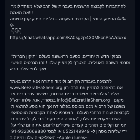
להתחברות לקבוצה הרשמית בעברית של הרב שלא מפחד לומר 
את האמת!!!

החיזוק היומי | הקבוצה השקטה ~ כל יום חיזוק קטן לנשמה 🥳🥳
🥳

 👇👇👇

https://chat.whatsapp.com/KA0sgzp430MEcnPcA7duxx

מבזקי חדשות יהודים: בפעם הראשונה בעולם "תיקון הברית" 
וסרטי תשובה באנגלית. הצטרף לקמפיין שלנו ! זהו הכרטיס האישי 
שלך לחיי עולם הבא 

לתמיכה בעבודת הקירוב ולימוד התורה אנא תרמו באתר  
www.BeEzratHaShem.orgאם ברצונכם להזמין את הרב ירון 
שליט"א להרצות אצלכם בבית הכנסת, בשיעור ערב בבית או 
במשרד, אנא שלחו דוא"ל Info@BeEzratHaShem.org  מקום 
משכנו של הרב אומנם מבוסס בפלורידה אך הוא נוסע להרצאות 
לקבוצות שונות ברחבי העולם . הצטרפו לאחת מקבוצות הווטסאפ 
האינטראקטיביות שלנו, "התורה המרתקת" כדי לקבל עדכונים 
יומיים וקליפים תורניים קצרים שיכולים לרומם את היום שלך על 
ידי שליחת מסרון ל- 0522149949 או למס' 91-9323669880 
האפליקציה שלנו זמינה ב -Apple iTunes- 