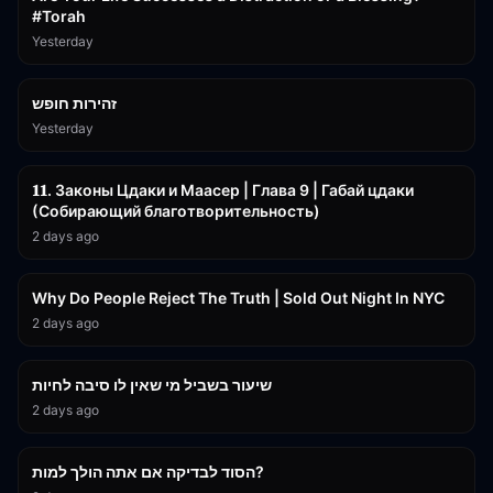
#Torah
Yesterday
42:59
זהירות חופש
Yesterday
45:55
𝟏𝟏. Законы Цдаки и Маасер | Глава 9 | Габай цдаки
(Собирающий благотворительность)
2 days ago
3:09:15
Why Do People Reject The Truth | Sold Out Night In NYC
2 days ago
15:56
שיעור בשביל מי שאין לו סיבה לחיות
2 days ago
30:38
הסוד לבדיקה אם אתה הולך למות?