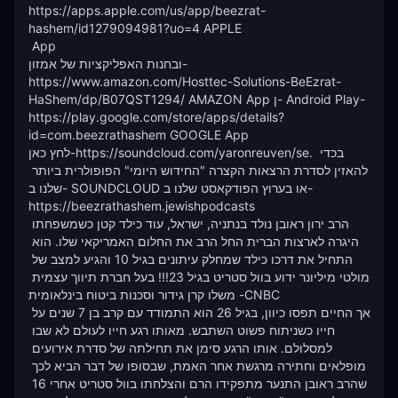
https://apps.apple.com/us/app/beezrat-
hashem/id1279094981?uo=4 APPLE 

 App 

ובחנות האפליקציות של אמזון- 
https://www.amazon.com/Hosttec-Solutions-BeEzrat-
HaShem/dp/B07QST1294/ AMAZON App ן- Android Play- 
https://play.google.com/store/apps/details?
id=com.beezrathashem GOOGLE App 

לחץ כאן-https://soundcloud.com/yaronreuven/se. בכדי 
להאזין לסדרת הרצאות הקצרה "החידוש היומי" הפופולרית ביותר 
שלנו ב- SOUNDCLOUD או בערוץ הפודקאסט שלנו ב- 

https://beezrathashem.jewishpodcasts 

הרב ירון ראובן נולד בנתניה, ישראל, עוד כילד קטן כשמשפחתו 
היגרה לארצות הברית החל הרב את החלום האמריקאי שלו. הוא 
התחיל את דרכו כילד שמחלק עיתונים בגיל 10 והגיע למצב של 
מולטי מיליונר ידוע בוול סטריט בגיל 23!!! בעל חברת תיווך עצמית 
משלו קרן גידור וסכנות ביטוח בינלאומית -CNBC

אך החיים תפסו כיוון, בגיל 26 הוא התמודד עם קרב בן 7 שנים על 
חייו כשניתוח פשוט השתבש. מאותו רגע חייו לעולם לא שבו 
למסלולם. אותו הרגע סימן את תחילתה של סדרת אירועים 
מופלאים וחתירה מרגשת אחר האמת, שבסופו של דבר הביא לכך 
שהרב ראובן התנער מתפקידו הרם והצלחתו בוול סטריט אחרי 16 