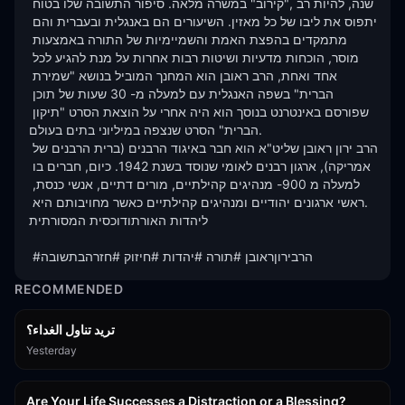
שנה, להיות רב ,"קירוב" במשרה מלאה. סיפור התשובה שלו בטוח 
יתפוס את ליבו של כל מאזין. השיעורים הם באנגלית ובעברית והם 
מתמקדים בהפצת האמת והשמיימיות של התורה באמצעות 
מוסר, הוכחות מדעיות ושיטות רבות אחרות על מנת להגיע לכל 
אחד ואחת, הרב ראובן הוא המחנך המוביל בנושא "שמירת 
הברית" בשפה האנגלית עם למעלה מ- 30 שעות של תוכן 
שפורסם באינטרנט בנוסך הוא היה אחרי על הוצאת הסרט "תיקון 
הברית" הסרט שנצפה במיליוני בתים בעולם. 

הרב ירון ראובן שליט"א הוא חבר באיגוד הרבנים (ברית הרבנים של 
אמריקה), ארגון רבנים לאומי שנוסד בשנת 1942. כיום, חברים בו 
למעלה מ 900- מנהיגים קהילתיים, מורים דתיים, אנשי כנסת, 
.ראשי ארגונים יהודיים ומנהיגים קהילתיים כאשר מחויבותם היא 
ליהדות האורתודוכסית המסורתית

 #הרבירוןראובן #תורה #יהדות #חיזוק #חזרהבתשובה
RECOMMENDED
تريد تناول الغداء؟
Yesterday
15:01
Are Your Life Successes a Distraction or a Blessing?