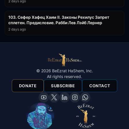
2 days ago
43:26
103. Сефер Хафец Хаим II. Законы Рехилус Запрет
сплетен. Предисловие. Рабби Лев Лэйб Лернер
2 days ago
©
2026
BeEzrat HaShem, Inc.
All rights reserved.
DONATE
SUBSCRIBE
CONTACT