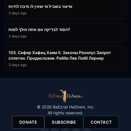
שיעור בשביל מי שאין לו סיבה לחיות
3 days ago
30:38
הסוד לבדיקה אם אתה הולך למות?
3 days ago
43:26
103. Сефер Хафец Хаим II. Законы Рехилус Запрет
сплетен. Предисловие. Рабби Лев Лэйб Лернер
3 days ago
©
2026
BeEzrat HaShem, Inc.
All rights reserved.
DONATE
SUBSCRIBE
CONTACT