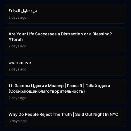
تريد تناول الغداء؟
2 days ago
15:01
Are Your Life Successes a Distraction or a Blessing?
#Torah
2 days ago
42:59
זהירות חופש
2 days ago
45:55
𝟏𝟏. Законы Цдаки и Маасер | Глава 9 | Габай цдаки
(Собирающий благотворительность)
2 days ago
3:09:15
Why Do People Reject The Truth | Sold Out Night In NYC
3 days ago
15:56