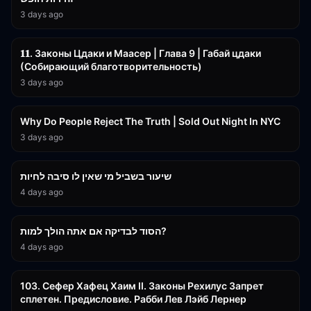
3 days ago
45:55
𝟏𝟏. Законы Цдаки и Маасер | Глава 9 | Габай цдаки
(Собирающий благотворительность)
3 days ago
3:09:15
Why Do People Reject The Truth | Sold Out Night In NYC
3 days ago
15:56
שיעור בשביל מי שאין לו סיבה לחיות
4 days ago
30:38
הסוד לבדיקה אם אתה הולך למות?
4 days ago
43:26
103. Сефер Хафец Хаим II. Законы Рехилус Запрет
сплетен. Предисловие. Рабби Лев Лэйб Лернер