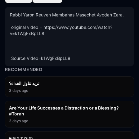
Rabbi Yaron Reuven Membahas Masechet Avodah Zara. 

 original video = https://www.youtube.com/watch?
v=k1WgFxBpLL8 

 Source Video=k1WgFxBpLL8
RECOMMENDED
تريد تناول الغداء؟
3 days ago
15:01
Are Your Life Successes a Distraction or a Blessing?
#Torah
3 days ago
42:59
זהירות חופש