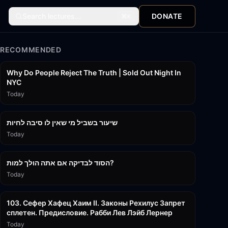
Search lectures...
DONATE
⌘
K
RECOMMENDED
3:09:15
Why Do People Reject The Truth | Sold Out Night In
NYC
Today
15:56
שיעור בשביל מי שאין לו סיבה לחיות
Today
30:38
הסוד לבדיקה אם אתה הולך למות?
Today
43:26
103. Сефер Хафец Хаим II. Законы Рехилус Запрет
сплетен. Предисловие. Рабби Лев Лэйб Лернер
Today