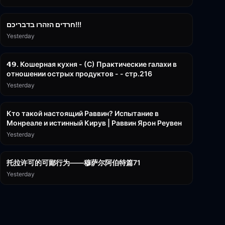
1:39:55
חרדים הזהרו בדבריכם!!!
Yesterday
32:50
𝟰𝟵. Кошерная кухня - (С) Практические галахи в
отношении острых продуктов - - стр.216
Yesterday
11:21
Кто такой настоящий Раввин? Испытание в
Монреале и истинный Кирув | Раввин Ярон Реувен
Yesterday
2:36:57
托拉许可的可鄙行为——穆萨尔阿伯特篇71
Yesterday