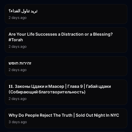
تريد تناول الغداء؟
2 days ago
15:01
Are Your Life Successes a Distraction or a Blessing?
#Torah
2 days ago
42:59
זהירות חופש
2 days ago
45:55
𝟏𝟏. Законы Цдаки и Маасер | Глава 9 | Габай цдаки
(Собирающий благотворительность)
2 days ago
3:09:15
Why Do People Reject The Truth | Sold Out Night In NYC
3 days ago
15:56