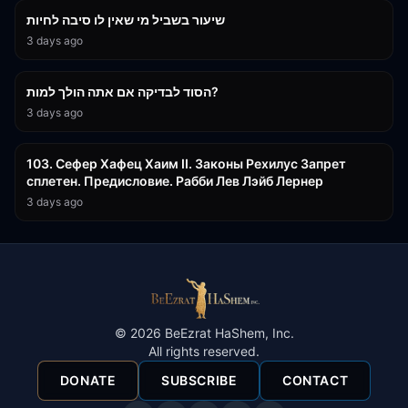
שיעור בשביל מי שאין לו סיבה לחיות
3 days ago
30:38
הסוד לבדיקה אם אתה הולך למות?
3 days ago
43:26
103. Сефер Хафец Хаим II. Законы Рехилус Запрет
сплетен. Предисловие. Рабби Лев Лэйб Лернер
3 days ago
©
2026
BeEzrat HaShem, Inc.
All rights reserved.
DONATE
SUBSCRIBE
CONTACT