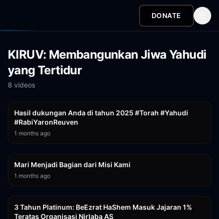
DONATE
KIRUV: Membangunkan Jiwa Yahudi
yang Tertidur
8
video
s
0:56
Hasil dukungan Anda di tahun 2025 #Torah #Yahudi
#RabiYaronReuven
1 months ago
0:32
Mari Menjadi Bagian dari Misi Kami
1 months ago
3:14
3 Tahun Platinum: BeEzrat HaShem Masuk Jajaran 1%
Teratas Organisasi Nirlaba AS