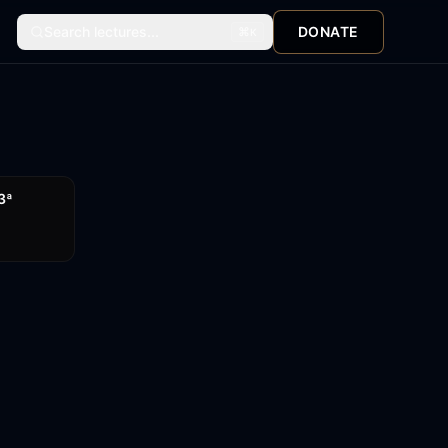
Search lectures...
DONATE
⌘
K
11:16
 3ª