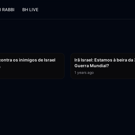
I RABBI
BH LIVE
9:49
ontra os inimigos de Israel
Irã Israel: Estamos à beira da
Guerra Mundial?
o
1 years ago