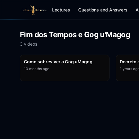
Lectures
Questions and Answers
A
Fim dos Tempos e Gog u'Magog
3
video
s
6:38
Como sobreviver a Gog uMagog
Decreto c
10 months ago
1 years ag