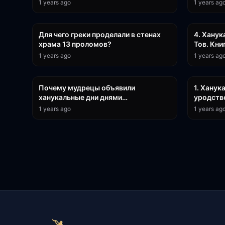
1 years ago
1 years ag
7:04
Для чего греки проделали в стенах
4. Ханук
храма 13 проломов?
Тов. Кни
1 years ago
1 years ag
6:15
Почему мудрецы объявили
1. Ханук
ханукальные дни днями
уродство
прославления и благодарения только
нашего 
1 years ago
1 years ag
в следующий год?