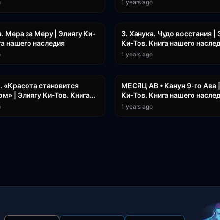
o
1 years ago
24:59
а. Мера за Меру | Элиягу Ки-
3. Ханука. Чудо восстания | 
га нашего наследия
Ки-Тов. Книга нашего насле
o
1 years ago
27:15
а. «Красота становится
МЕСЯЦ АВ • Канун 9-го Ава |
м» | Элиягу Ки-Тов. Книга
Ки-Тов. Книга нашего наслед
наследия
2. Гл.28 | Раввин Лев Лернер
o
1 years ago