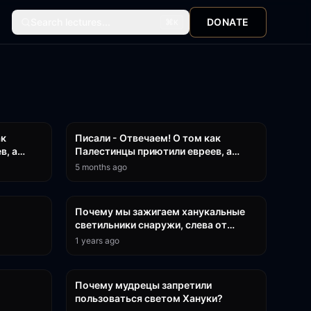
Search lectures...
DONATE
⌘
K
2:59
52:02
ак
Писали - Отвечаем! О том как
в, а
Палестинцы приютили евреев, а
их домов
потом евреи выгнали их из их домов
5 months ago
21:44
12:22
Почему мы зажигаем ханукальные
светильники снаружи, слева от
входной двери?
1 years ago
15:21
3:27
Почему мудрецы запретили
пользоваться светом Хануки?