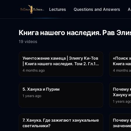
Lectures
Questions and Answers
A
Книга нашего наследия. Рав Эли
19
video
s
38:31
Уничтожение хамеца | Элиягу Ки-Тов
«Поиск х
| Книга нашего наследия. Том 2. Гл.16
Книга на
| Раввин Лев Лэйб Лернер
16 | Рав
4 months ago
4 months 
36:58
5. Ханука и Пурим
Почему 
Хануку 
1 years ago
1 years ag
8:24
7. Ханука. Где зажигают ханукальные
Почему в
светильники?
значени