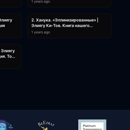
1 years ago
9:42
17:04
Элиягу
2. Ханука. «Эллинизированные» |
дия
Элиягу Ки-Тов. Книга нашего
наследия
1 years ago
49:43
 Элиягу
ия. Том