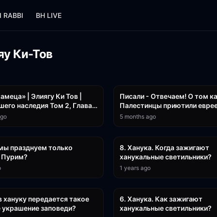
I RABBI
BH LIVE
яу Ки-Тов
19:45
амеца» | Элиягу Ки Тов |
Писали - Отвечаем! О том к
шего наследия Том 2, Глава
Палестинцы приютили еврее
вин Лев Лэйб Лернер
потом евреи выгнали их из 
ago
5 months ago
#Тора
10:34
мы празднуем только
8. Ханука. Когда зажигают
и Пурим?
ханукальные светильники?
o
1 years ago
6:57
 хануку передается такое
6. Ханука. Как зажигают
е украшение заповеди?
ханукальные светильники?